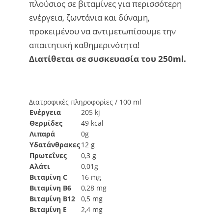
πλούσιος σε βιταμίνες για περισσότερη
ενέργεια, ζωντάνια και δύναμη,
προκειμένου να αντιμετωπίσουμε την
απαιτητική καθημερινότητα!​
Διατίθεται σε συσκευασία του 250ml​.
Διατροφικές πληροφορίες / 100 ml
Ενέργεια
205 kj
Θερμίδες
49 kcal
Λιπαρά
0g
Υδατάνθρακες
12 g
Πρωτεΐνες
0,3 g
Αλάτι
0,01g
Βιταμίνη C
16 mg
Βιταμίνη Β6
0,28 mg
Bιταμίνη Β12
0,5 mg
Βιταμίνη Ε
2,4 mg