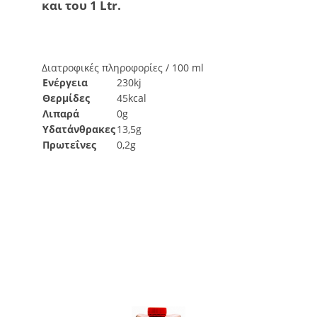
και του 1 Ltr.
Διατροφικές πληροφορίες / 100 ml
Ενέργεια
230kj
Θερμίδες
45kcal
Λιπαρά
0g
Υδατάνθρακες
13,5g
Πρωτεΐνες
0,2g
Δείτε επίσης